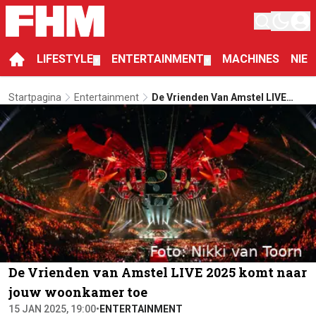
LIFESTYLE
ENTERTAINMENT
MACHINES
NIE
▼
▼
Startpagina
Entertainment
De Vrienden Van Amstel LIVE
2025 Komt Naar Jouw
Woonkamer Toe
De Vrienden van Amstel LIVE 2025 komt naar
jouw woonkamer toe
15 JAN 2025, 19:00
•
ENTERTAINMENT