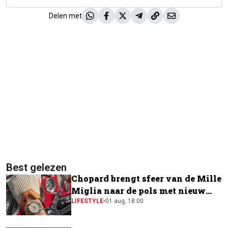
Delen met
Best gelezen
Chopard brengt sfeer van de Mille
Miglia naar de pols met nieuw
horloge
LIFESTYLE
•
01 aug, 18:00