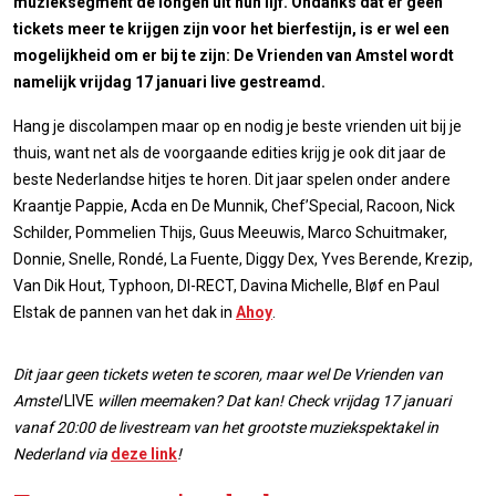
muzieksegment de longen uit hun lijf. Ondanks dat er geen
tickets meer te krijgen zijn voor het bierfestijn, is er wel een
mogelijkheid om er bij te zijn: De Vrienden van Amstel wordt
namelijk vrijdag 17 januari live gestreamd.
Hang je discolampen maar op en nodig je beste vrienden uit bij je
thuis, want net als de voorgaande edities krijg je ook dit jaar de
beste Nederlandse hitjes te horen. Dit jaar spelen onder andere
Kraantje Pappie, Acda en De Munnik, Chef’Special, Racoon, Nick
Schilder, Pommelien Thijs, Guus Meeuwis, Marco Schuitmaker,
Donnie, Snelle, Rondé, La Fuente, Diggy Dex, Yves Berende, Krezip,
Van Dik Hout, Typhoon, DI-RECT, Davina Michelle, Bløf en Paul
Elstak de pannen van het dak in
Ahoy
.
Dit jaar geen tickets weten te scoren, maar wel De Vrienden van
Amstel
LIVE
willen meemaken? Dat kan! Check vrijdag 17 januari
vanaf 20:00 de livestream van het grootste muziekspektakel in
Nederland via
deze link
!