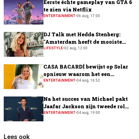
Eerste échte gameplay van GTA 6
te zien via Netflix
ENTERTAINMENT
•
06 aug, 17:00
DJ Talk met Hedda Stenberg:
"Amsterdam heeft de mooiste
festivalscene van Europa"
LIFESTYLE
•
02 aug, 12:00
CASA BACARDÍ bewijst op Solar
opnieuw waarom het een
festivalfavoriet is
ENTERTAINMENT
•
04 aug, 16:52
Na het succes van Michael pakt
Jaafar Jackson zijn tweede rol
naast Will Smith
ENTERTAINMENT
•
04 aug, 19:00
Lees ook