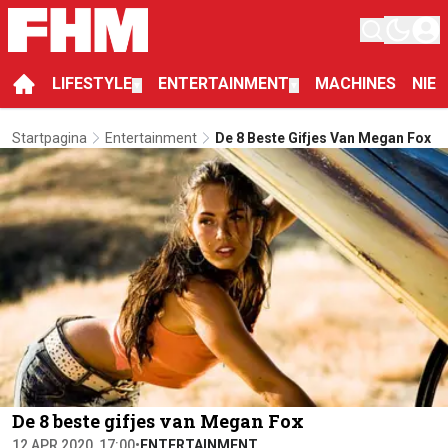
LIFESTYLE
ENTERTAINMENT
MACHINES
NIE
▼
▼
Startpagina
Entertainment
De 8 Beste Gifjes Van Megan Fox
De 8 beste gifjes van Megan Fox
12 APR 2020, 17:00
•
ENTERTAINMENT