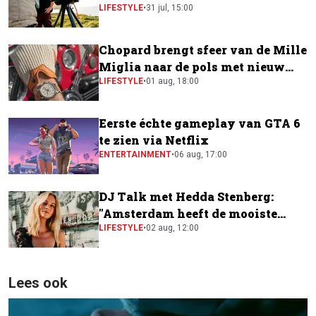
LIFESTYLE
•
31 jul, 15:00
Chopard brengt sfeer van de Mille
Miglia naar de pols met nieuw
horloge
LIFESTYLE
•
01 aug, 18:00
Eerste échte gameplay van GTA 6
te zien via Netflix
ENTERTAINMENT
•
06 aug, 17:00
DJ Talk met Hedda Stenberg:
"Amsterdam heeft de mooiste
festivalscene van Europa"
LIFESTYLE
•
02 aug, 12:00
Lees ook