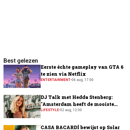
Best gelezen
Eerste échte gameplay van GTA 6
te zien via Netflix
ENTERTAINMENT
•
06 aug, 17:00
DJ Talk met Hedda Stenberg:
"Amsterdam heeft de mooiste
festivalscene van Europa"
LIFESTYLE
•
02 aug, 12:00
CASA BACARDÍ bewijst op Solar