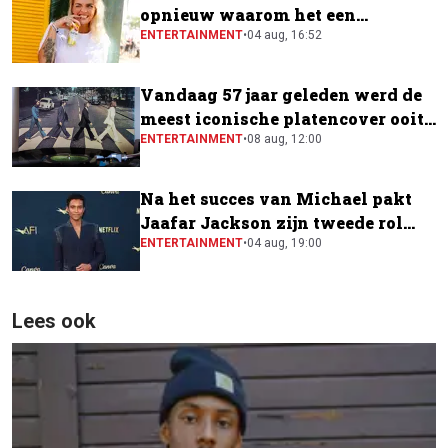
opnieuw waarom het een
festivalfavoriet is
ENTERTAINMENT
•
04 aug, 16:52
Vandaag 57 jaar geleden werd de
meest iconische platencover ooit
gemaakt
ENTERTAINMENT
•
08 aug, 12:00
Na het succes van Michael pakt
Jaafar Jackson zijn tweede rol
naast Will Smith
ENTERTAINMENT
•
04 aug, 19:00
Lees ook