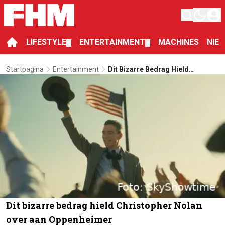
LIFESTYLE
ENTERTAINMENT
MACHINES
NIE
▼
▼
Startpagina
Entertainment
Dit Bizarre Bedrag Hield
Christopher Nolan Over Aan
Oppenheimer
Dit bizarre bedrag hield Christopher Nolan
over aan Oppenheimer