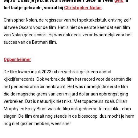
wij zo. Zoals je je kunt voorstellen heeft deze film veel
geld
in
het laatje gebracht, vooral bij
Christopher Nolan
.
Chrisopher Nolan, de regisseur van het spektakelstuk, ontving zelf
al twee Oscars voor de film. Het is niet de eerste keer dat een film
van Nolan goed scoort. Hij was ook deels verantwoordelijk voor het
succes van de Batman film.
Oppenheimer
De film kwam in juli 2023 uit en verbrak gelijk een aantal
kijkcijferrecords. Ook verbrak de film het record voor de centen die
het periodedrama binnenbracht. Het was namelijk de eerste film
die de magische grens van een miljard dollar aan opbrengst ging
verbreken. Dat is natuurlijk niet niks. Met topacteurs zoals Cillian
Murphy en Emily Blunt was de film ook gedoemd te mislukk… ehm
slagen! De film draait nog steeds in de biosscoop, dus mocht je hem
nog niet gezien hebben, wees snel!