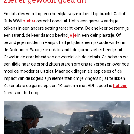
En dat alles wordt op een heerlijke wijze in beeld gebracht. Call of
Duty WWII
ziet er
oprecht goed uit. Het is een game waarbij je
telkens in een andere setting terecht komt. De ene keer bestorm je
een strand, de keer daarop bevind
je je
in een klein plaatsje. Of
bevind je je midden in Parijs of zit je tijdens een ijskoude winter in
de Ardennen. Waar je je ook bevindt, de game ziet er heerlijk uit.
Zowel in de grootsheid van de wereld, als de details. Zo hebben we
een tijdje naar de grond zitten staren om ons te verbazen over hoe
mooi de modder er uit ziet. Maar ook dingen als explosies of de
impact van de kogels zijn elementen om je vingers bij af te likken.
Zeker als je de game op een 4K-scherm met HDR speelt is
het een
feest voor het oog.