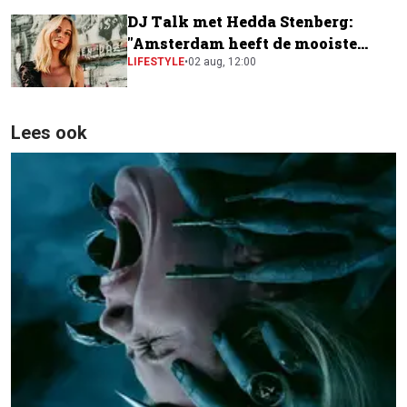
DJ Talk met Hedda Stenberg:
"Amsterdam heeft de mooiste
festivalscene van Europa"
LIFESTYLE
•
02 aug, 12:00
Lees ook