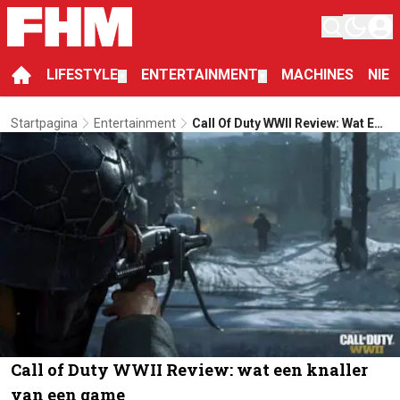
LIFESTYLE
ENTERTAINMENT
MACHINES
NIE
▼
▼
Startpagina
Entertainment
Call Of Duty WWII Review: Wat Een
Knaller Van Een Game
Call of Duty WWII Review: wat een knaller
van een game