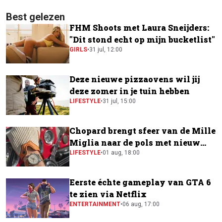
Best gelezen
FHM Shoots met Laura Sneijders:
"Dit stond echt op mijn bucketlist"
GIRLS
•
31 jul, 12:00
Deze nieuwe pizzaovens wil jij
deze zomer in je tuin hebben
LIFESTYLE
•
31 jul, 15:00
Chopard brengt sfeer van de Mille
Miglia naar de pols met nieuw
horloge
LIFESTYLE
•
01 aug, 18:00
Eerste échte gameplay van GTA 6
te zien via Netflix
ENTERTAINMENT
•
06 aug, 17:00