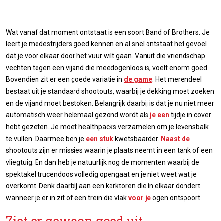
Wat vanaf dat moment ontstaat is een soort Band of Brothers. Je
leert je medestrijders goed kennen en al snel ontstaat het gevoel
dat je voor elkaar door het vuur wilt gaan. Vanuit die vriendschap
vechten tegen een vijand die meedogenloos is, voelt enorm goed.
Bovendien zit er een goede variatie in
de game
. Het merendeel
bestaat uit je standaard shootouts, waarbij je dekking moet zoeken
en de vijand moet bestoken. Belangrijk daarbij is dat je nu niet meer
automatisch weer helemaal gezond wordt als
je een
tijdje in cover
hebt gezeten. Je moet healthpacks verzamelen om je levensbalk
te vullen. Daarmee ben je
een stuk
kwetsbaarder.
Naast de
shootouts zijn er missies waarin je plaats neemt in een tank of een
vliegtuig. En dan heb je natuurlijk nog de momenten waarbij de
spektakel trucendoos volledig opengaat en je niet weet wat je
overkomt. Denk daarbij aan een kerktoren die in elkaar dondert
wanneer je er in zit of een trein die vlak
voor je
ogen ontspoort.
Ziet er gewoon goed uit