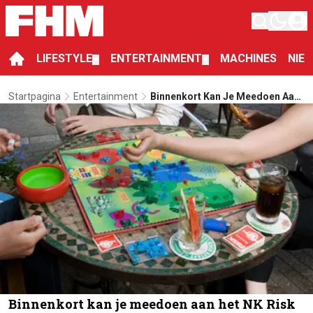
LIFESTYLE
ENTERTAINMENT
MACHINES
NIE
▼
▼
Startpagina
Entertainment
Binnenkort Kan Je Meedoen Aan
Het NK Risk In Amsterdam
Binnenkort kan je meedoen aan het NK Risk