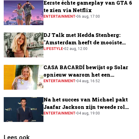
Eerste échte gameplay van GTA 6
te zien via Netflix
ENTERTAINMENT
•
06 aug, 17:00
DJ Talk met Hedda Stenberg:
"Amsterdam heeft de mooiste
festivalscene van Europa"
LIFESTYLE
•
02 aug, 12:00
CASA BACARDÍ bewijst op Solar
opnieuw waarom het een
festivalfavoriet is
ENTERTAINMENT
•
04 aug, 16:52
Na het succes van Michael pakt
Jaafar Jackson zijn tweede rol
naast Will Smith
ENTERTAINMENT
•
04 aug, 19:00
Lees ook