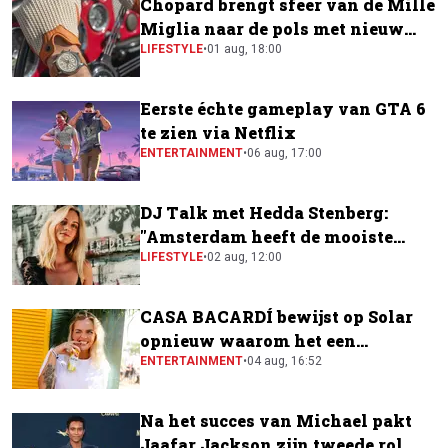
Chopard brengt sfeer van de Mille
Miglia naar de pols met nieuw
horloge
LIFESTYLE
•
01 aug, 18:00
Eerste échte gameplay van GTA 6
te zien via Netflix
ENTERTAINMENT
•
06 aug, 17:00
DJ Talk met Hedda Stenberg:
"Amsterdam heeft de mooiste
festivalscene van Europa"
LIFESTYLE
•
02 aug, 12:00
CASA BACARDÍ bewijst op Solar
opnieuw waarom het een
festivalfavoriet is
ENTERTAINMENT
•
04 aug, 16:52
Na het succes van Michael pakt
Jaafar Jackson zijn tweede rol