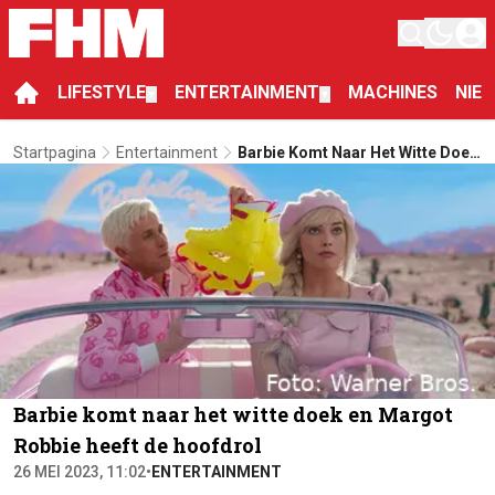
LIFESTYLE
ENTERTAINMENT
MACHINES
NIE
▼
▼
Startpagina
Entertainment
Barbie Komt Naar Het Witte Doek
En Margot Robbie Heeft De
Hoofdrol
Barbie komt naar het witte doek en Margot
Robbie heeft de hoofdrol
26 MEI 2023, 11:02
•
ENTERTAINMENT