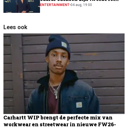
naast Will Smith
ENTERTAINMENT
•
04 aug, 19:00
Lees ook
Carhartt WIP brengt de perfecte mix van
workwear en streetwear in nieuwe FW26-