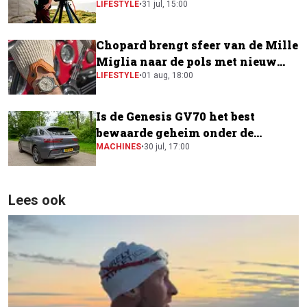
LIFESTYLE
•
31 jul, 15:00
Chopard brengt sfeer van de Mille
Miglia naar de pols met nieuw
horloge
LIFESTYLE
•
01 aug, 18:00
Is de Genesis GV70 het best
bewaarde geheim onder de
elektrische SUV's?
MACHINES
•
30 jul, 17:00
Lees ook