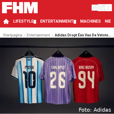
LIFESTYLE
ENTERTAINMENT
MACHINES
NIE
▼
▼
Startpagina
Entertainment
Adidas Dropt Één Van De Vetste
Short Films Richting Het WK Van
2026