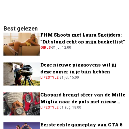
Best gelezen
FHM Shoots met Laura Sneijders:
"Dit stond echt op mijn bucketlist"
GIRLS
•
31 jul, 12:00
Deze nieuwe pizzaovens wil jij
deze zomer in je tuin hebben
LIFESTYLE
•
31 jul, 15:00
Chopard brengt sfeer van de Mille
Miglia naar de pols met nieuw
horloge
LIFESTYLE
•
01 aug, 18:00
Eerste échte gameplay van GTA 6