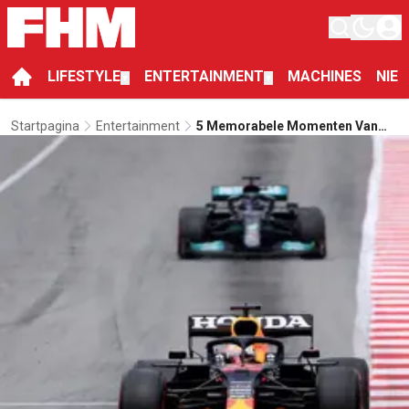
LIFESTYLE
ENTERTAINMENT
MACHINES
NIE
▼
▼
Startpagina
Entertainment
5 Memorabele Momenten Van
Formule 1: Grand Prix Van Spanje