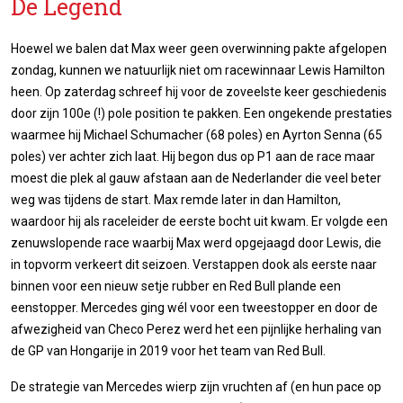
De Legend
Hoewel we balen dat Max weer geen overwinning pakte afgelopen
zondag, kunnen we natuurlijk niet om racewinnaar Lewis Hamilton
heen. Op zaterdag schreef hij voor de zoveelste keer geschiedenis
door zijn 100e (!) pole position te pakken. Een ongekende prestaties
waarmee hij Michael Schumacher (68 poles) en Ayrton Senna (65
poles) ver achter zich laat. Hij begon dus op P1 aan de race maar
moest die plek al gauw afstaan aan de Nederlander die veel beter
weg was tijdens de start. Max remde later in dan Hamilton,
waardoor hij als raceleider de eerste bocht uit kwam. Er volgde een
zenuwslopende race waarbij Max werd opgejaagd door Lewis, die
in topvorm verkeert dit seizoen. Verstappen dook als eerste naar
binnen voor een nieuw setje rubber en Red Bull plande een
eenstopper. Mercedes ging wél voor een tweestopper en door de
afwezigheid van Checo Perez werd het een pijnlijke herhaling van
de GP van Hongarije in 2019 voor het team van Red Bull.
De strategie van Mercedes wierp zijn vruchten af (en hun pace op