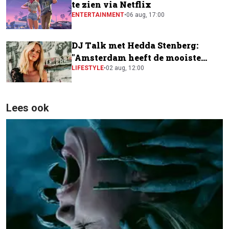
te zien via Netflix
ENTERTAINMENT
•
06 aug, 17:00
DJ Talk met Hedda Stenberg:
"Amsterdam heeft de mooiste
festivalscene van Europa"
LIFESTYLE
•
02 aug, 12:00
Lees ook