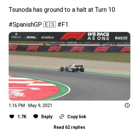
Tsunoda has ground to a halt at Turn 10

#SpanishGP
 🇪🇸 
#F1
1:16 PM · May 9, 2021
1.7K
Reply
Copy link
Read 62 replies