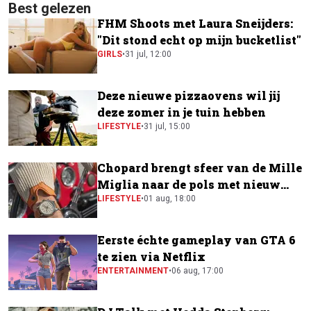
Best gelezen
FHM Shoots met Laura Sneijders:
"Dit stond echt op mijn bucketlist"
GIRLS
•
31 jul, 12:00
Deze nieuwe pizzaovens wil jij
deze zomer in je tuin hebben
LIFESTYLE
•
31 jul, 15:00
Chopard brengt sfeer van de Mille
Miglia naar de pols met nieuw
horloge
LIFESTYLE
•
01 aug, 18:00
Eerste échte gameplay van GTA 6
te zien via Netflix
ENTERTAINMENT
•
06 aug, 17:00