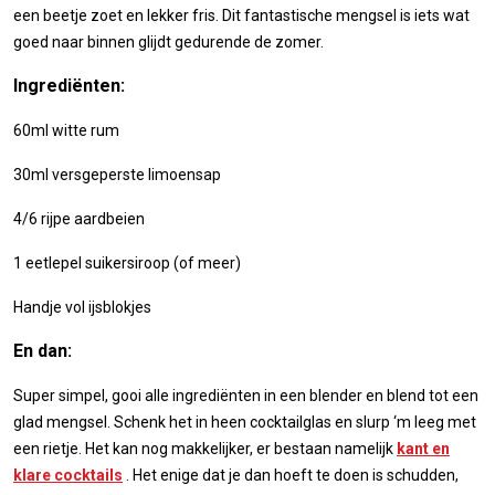
een beetje zoet en lekker fris. Dit fantastische mengsel is iets wat
goed naar binnen glijdt gedurende de zomer.
Ingrediënten:
60ml witte rum
30ml versgeperste limoensap
4/6 rijpe aardbeien
1 eetlepel suikersiroop (of meer)
Handje vol ijsblokjes
En dan:
Super simpel, gooi alle ingrediënten in een blender en blend tot een
glad mengsel. Schenk het in heen cocktailglas en slurp ‘m leeg met
een rietje. Het kan nog makkelijker, er bestaan namelijk
kant en
klare cocktails
. Het enige dat je dan hoeft te doen is schudden,