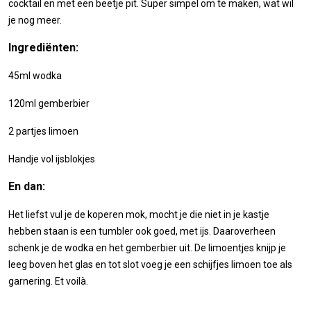
cocktail en met een beetje pit. Super simpel om te maken, wat wil
je nog meer.
Ingrediënten:
45ml wodka
120ml gemberbier
2 partjes limoen
Handje vol ijsblokjes
En dan:
Het liefst vul je de koperen mok, mocht je die niet in je kastje
hebben staan is een tumbler ook goed, met ijs. Daaroverheen
schenk je de wodka en het gemberbier uit. De limoentjes knijp je
leeg boven het glas en tot slot voeg je een schijfjes limoen toe als
garnering. Et voilà.