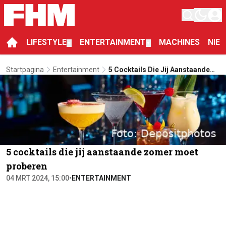
LIFESTYLE
ENTERTAINMENT
MACHINES
NIE
▼
▼
Startpagina
Entertainment
5 Cocktails Die Jij Aanstaande
Zomer Moet Proberen
5 cocktails die jij aanstaande zomer moet
proberen
04 MRT 2024, 15:00
•
ENTERTAINMENT