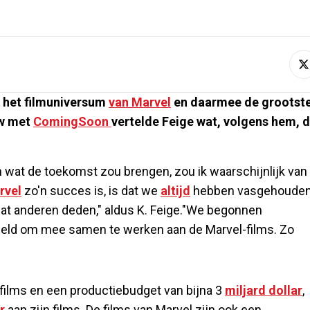
r het filmuniversum
van Marvel
en daarmee de grootst
ew met
ComingSoon
vertelde Feige wat, volgens hem, 
len wat de toekomst zou brengen, zou ik waarschijnlijk van
rvel
zo'n succes is, is dat we
altijd
hebben vasgehoude
wat anderen deden," aldus K. Feige."We begonnen
meld om mee samen te werken aan de Marvel-films. Zo
en films en een productiebudget van bijna 3
miljard dollar
,
r
aan zijn films. De films van Marvel zijn ook een