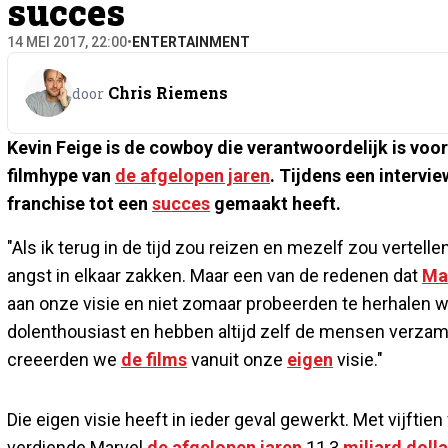
succes
14 MEI 2017, 22:00
•
ENTERTAINMENT
Chris Riemens
door
Kevin Feige is de cowboy die verantwoordelijk is voo
filmhype van
de afgelopen jaren
. Tijdens een intervi
franchise tot een
succes
gemaakt heeft.
"Als ik terug in de tijd zou reizen en mezelf zou vertel
angst in elkaar zakken. Maar een van de redenen dat
Ma
aan onze visie en niet zomaar probeerden te herhalen 
dolenthousiast en hebben altijd zelf de mensen verza
creeerden we
de films
vanuit onze
eigen
visie."
Die eigen visie heeft in ieder geval gewerkt. Met vijfti
verdiende Marvel
de afgelopen
jaren
11,3
miljard
dolla