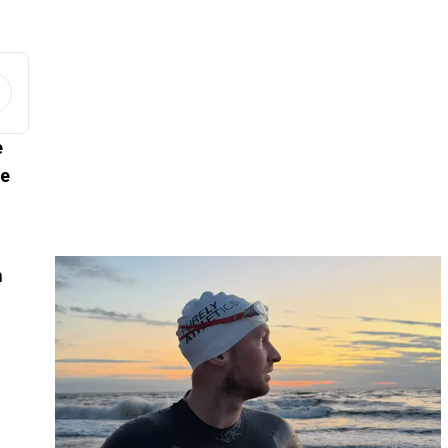
e
de
n