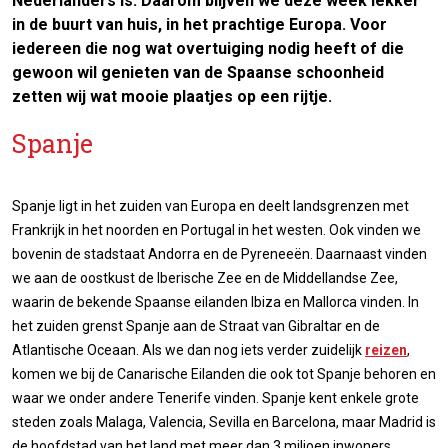
Nederlanders is. Daarom blijven we deze week lekker
in de buurt van huis, in het prachtige Europa. Voor
iedereen die nog wat overtuiging nodig heeft of die
gewoon wil genieten van de Spaanse schoonheid
zetten wij wat mooie plaatjes op een rijtje.
Spanje
Spanje ligt in het zuiden van Europa en deelt landsgrenzen met
Frankrijk in het noorden en Portugal in het westen. Ook vinden we
bovenin de stadstaat Andorra en de Pyreneeën. Daarnaast vinden
we aan de oostkust de Iberische Zee en de Middellandse Zee,
waarin de bekende Spaanse eilanden Ibiza en Mallorca vinden. In
het zuiden grenst Spanje aan de Straat van Gibraltar en de
Atlantische Oceaan. Als we dan nog iets verder zuidelijk
reizen
,
komen we bij de Canarische Eilanden die ook tot Spanje behoren en
waar we onder andere Tenerife vinden. Spanje kent enkele grote
steden zoals Malaga, Valencia, Sevilla en Barcelona, maar Madrid is
de hoofdstad van het land met meer dan 3 miljoen inwoners.