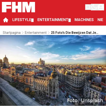
LIFESTYLE
ENTERTAINMENT
MACHINES
NIE
▼
▼
Startpagina
Entertainment
25 Foto's Die Bewijzen Dat Je
Naar Spanje Moet