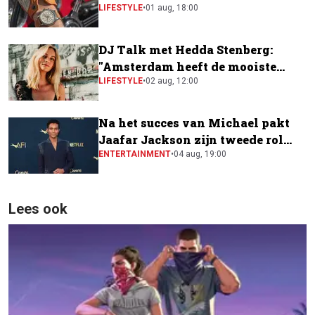
horloge
LIFESTYLE
•
01 aug, 18:00
DJ Talk met Hedda Stenberg:
"Amsterdam heeft de mooiste
festivalscene van Europa"
LIFESTYLE
•
02 aug, 12:00
Na het succes van Michael pakt
Jaafar Jackson zijn tweede rol
naast Will Smith
ENTERTAINMENT
•
04 aug, 19:00
Lees ook