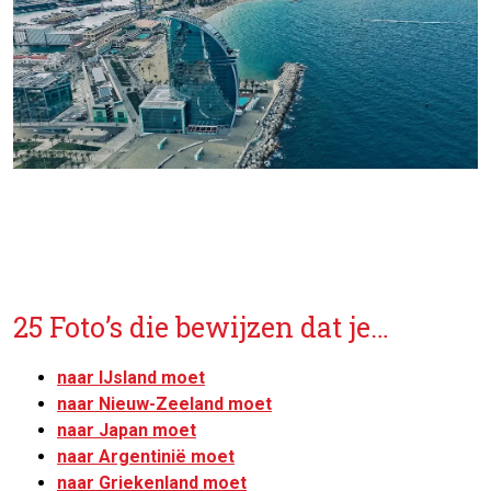
25 Foto’s die bewijzen dat je…
naar IJsland moet
naar Nieuw-Zeeland moet
naar Japan moet
naar Argentinië moet
naar Griekenland moet