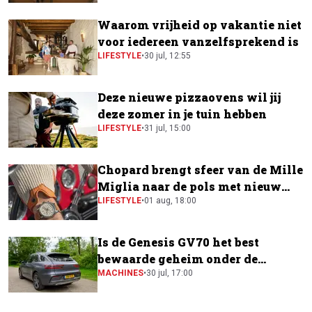
Waarom vrijheid op vakantie niet
voor iedereen vanzelfsprekend is
LIFESTYLE
•
30 jul, 12:55
Deze nieuwe pizzaovens wil jij
deze zomer in je tuin hebben
LIFESTYLE
•
31 jul, 15:00
Chopard brengt sfeer van de Mille
Miglia naar de pols met nieuw
horloge
LIFESTYLE
•
01 aug, 18:00
Is de Genesis GV70 het best
bewaarde geheim onder de
elektrische SUV's?
MACHINES
•
30 jul, 17:00