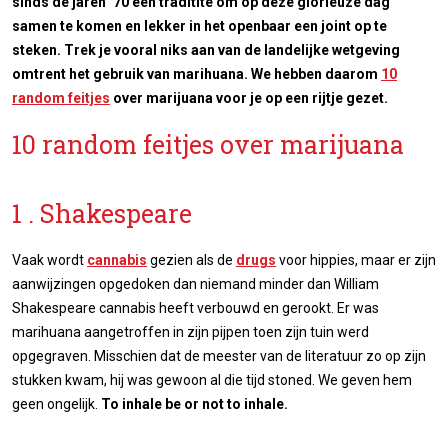
sinds de jaren ’70 een traditite om op deze glorieuze dag
samen te komen en lekker in het openbaar een joint op te
steken. Trek je vooral niks aan van de landelijke wetgeving
omtrent het gebruik van marihuana. We hebben daarom
10
random feitjes
over marijuana voor je op een rijtje gezet.
10 random feitjes over marijuana
1 . Shakespeare
Vaak wordt
cannabis
gezien als de
drugs
voor hippies, maar er zijn
aanwijzingen opgedoken dan niemand minder dan William
Shakespeare cannabis heeft verbouwd en gerookt. Er was
marihuana aangetroffen in zijn pijpen toen zijn tuin werd
opgegraven. Misschien dat de meester van de literatuur zo op zijn
stukken kwam, hij was gewoon al die tijd stoned. We geven hem
geen ongelijk.
To inhale be or not to inhale.