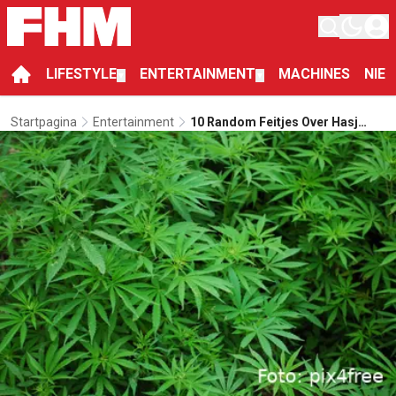
LIFESTYLE
ENTERTAINMENT
MACHINES
NIE
▼
▼
Startpagina
Entertainment
10 Random Feitjes Over Hasj
Oftewel Marijuana