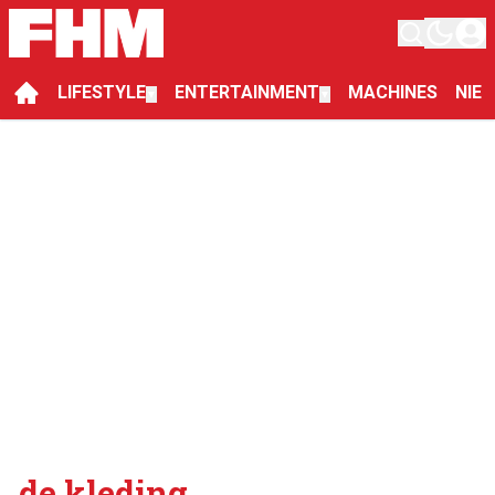
LIFESTYLE
ENTERTAINMENT
MACHINES
NIE
▼
▼
de kleding