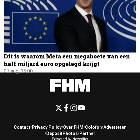
Dit is waarom Meta een megaboete van een
half miljard euro opgelegd krijgt
07 aug, 15:00
Contact
•
Privacy Policy
•
Over FHM
•
Colofon
•
Adverteren
•
DepositPhotos
•
Partner
Powered by Newsifier