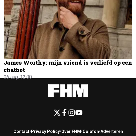
James Worthy: mijn vriend is verliefd op een
chatbot
06 aug, 12:00
Contact
•
Privacy Policy
•
Over FHM
•
Colofon
•
Adverteren