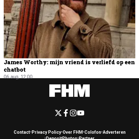
James Worthy: mijn vriend is verliefd op een
chatbot
06 aug, 12:00
Contact
•
Privacy Policy
•
Over FHM
•
Colofon
•
Adverteren
•
DepositPhotos
•
Partner