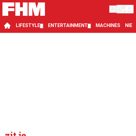
LIFESTYLE
ENTERTAINMENT
MACHINES
NIE
▼
▼
zit je