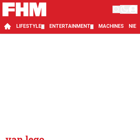
LIFESTYLE
ENTERTAINMENT
MACHINES
NIE
▼
▼
van lego