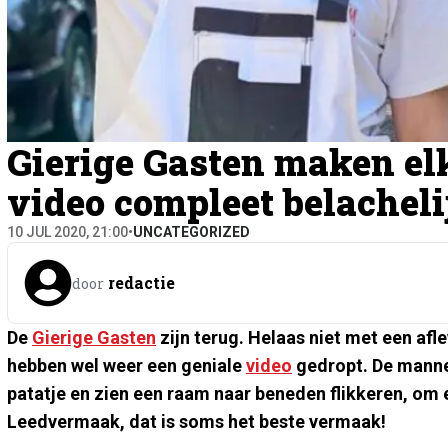
Gierige Gasten maken elk
video compleet belacheli
10 JUL 2020, 21:00
•
UNCATEGORIZED
redactie
door
De
Gierige Gasten
zijn terug. Helaas niet met een afl
hebben wel weer een geniale
video
gedropt. De manne
patatje en zien een raam naar beneden flikkeren, om e
Leedvermaak, dat is soms het beste vermaak!