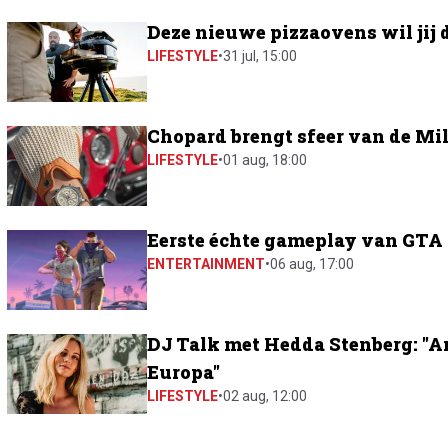
Deze nieuwe pizzaovens wil jij 
LIFESTYLE
•
31 jul, 15:00
Chopard brengt sfeer van de Mil
LIFESTYLE
•
01 aug, 18:00
Eerste échte gameplay van GTA 6
ENTERTAINMENT
•
06 aug, 17:00
DJ Talk met Hedda Stenberg: "A
Europa"
LIFESTYLE
•
02 aug, 12:00