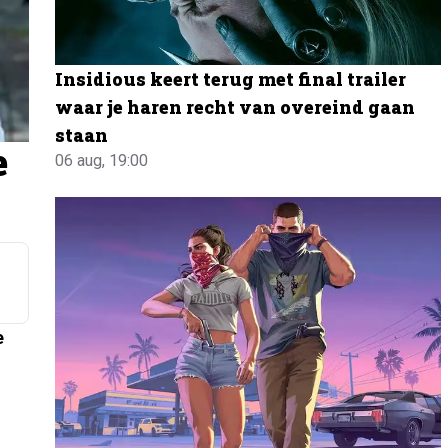
Insidious keert terug met final trailer
waar je haren recht van overeind gaan
staan
e
06 aug, 19:00
e