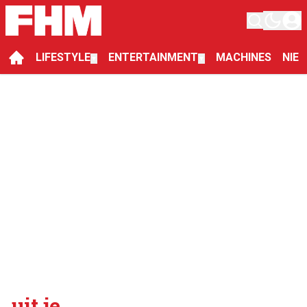
LIFESTYLE
ENTERTAINMENT
MACHINES
NIE
▼
▼
uit je