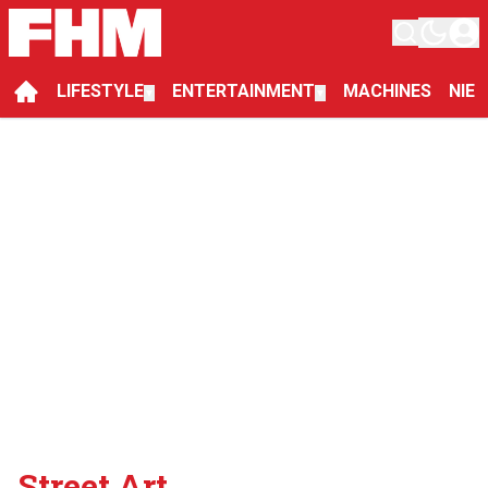
LIFESTYLE
ENTERTAINMENT
MACHINES
NIE
▼
▼
Street Art