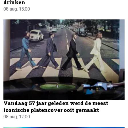
drinken
08 aug, 15:00
Vandaag 57 jaar geleden werd de meest
iconische platencover ooit gemaakt
08 aug, 12:00