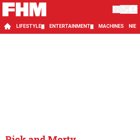
LIFESTYLE
ENTERTAINMENT
MACHINES
NIE
▼
▼
Rick and Morty