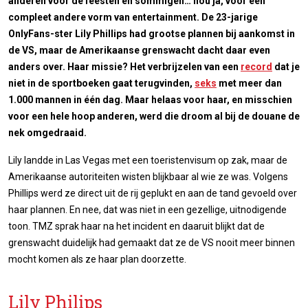
anderen voor de feesten en sommigen… nou ja, voor een
compleet andere vorm van entertainment. De 23-jarige
OnlyFans-ster Lily Phillips had grootse plannen bij aankomst in
de VS, maar de Amerikaanse grenswacht dacht daar even
anders over. Haar missie? Het verbrijzelen van een
record
dat je
niet in de sportboeken gaat terugvinden,
seks
met meer dan
1.000 mannen in één dag. Maar helaas voor haar, en misschien
voor een hele hoop anderen, werd die droom al bij de douane de
nek omgedraaid.
Lily landde in Las Vegas met een toeristenvisum op zak, maar de
Amerikaanse autoriteiten wisten blijkbaar al wie ze was. Volgens
Phillips werd ze direct uit de rij geplukt en aan de tand gevoeld over
haar plannen. En nee, dat was niet in een gezellige, uitnodigende
toon. TMZ sprak haar na het incident en daaruit blijkt dat de
grenswacht duidelijk had gemaakt dat ze de VS nooit meer binnen
mocht komen als ze haar plan doorzette.
Lily Philips