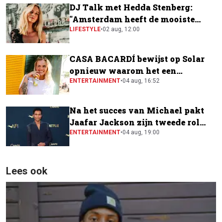
DJ Talk met Hedda Stenberg:
"Amsterdam heeft de mooiste
festivalscene van Europa"
LIFESTYLE
•
02 aug, 12:00
CASA BACARDÍ bewijst op Solar
opnieuw waarom het een
festivalfavoriet is
ENTERTAINMENT
•
04 aug, 16:52
Na het succes van Michael pakt
Jaafar Jackson zijn tweede rol
naast Will Smith
ENTERTAINMENT
•
04 aug, 19:00
Lees ook