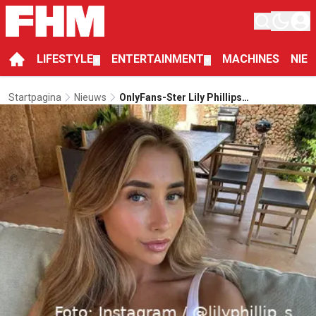
LIFESTYLE
ENTERTAINMENT
MACHINES
NIE
▼
▼
Startpagina
Nieuws
OnlyFans-Ster Lily Phillips
Tegengehouden Bij De Grens Van De VS