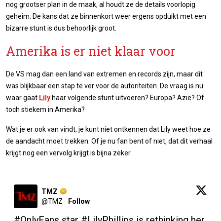
nog grootser plan in de maak, al houdt ze de details voorlopig
geheim. De kans dat ze binnenkort weer ergens opduikt met een
bizarre stunt is dus behoorlijk groot.
Amerika is er niet klaar voor
De VS mag dan een land van extremen en records zijn, maar dit
was blijkbaar een stap te ver voor de autoriteiten. De vraag is nu:
waar gaat
Lily
haar volgende stunt uitvoeren? Europa? Azië? Of
toch stiekem in Amerika?
Wat je er ook van vindt, je kunt niet ontkennen dat Lily weet hoe ze
de aandacht moet trekken. Of je nu fan bent of niet, dat dit verhaal
krijgt nog een vervolg krijgt is bijna zeker.
TMZ
@
TMZ
·
Follow
#OnlyFans
 star 
#LilyPhillips
 is rethinking her 