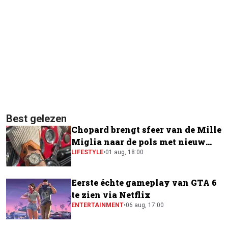
Best gelezen
Chopard brengt sfeer van de Mille
Miglia naar de pols met nieuw
horloge
LIFESTYLE
•
01 aug, 18:00
Eerste échte gameplay van GTA 6
te zien via Netflix
ENTERTAINMENT
•
06 aug, 17:00