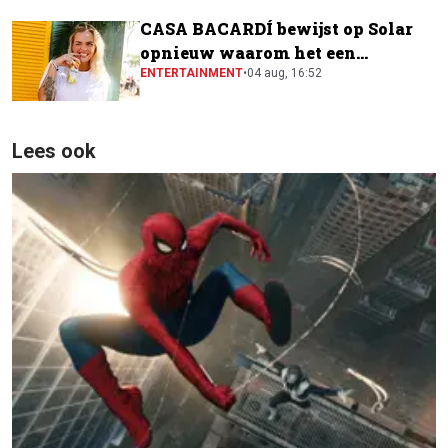
CASA BACARDÍ bewijst op Solar
opnieuw waarom het een
festivalfavoriet is
ENTERTAINMENT
•
04 aug, 16:52
Lees ook