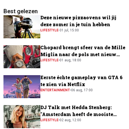
Best gelezen
Deze nieuwe pizzaovens wil jij
deze zomer in je tuin hebben
LIFESTYLE
•
31 jul, 15:00
Chopard brengt sfeer van de Mille
Miglia naar de pols met nieuw
horloge
LIFESTYLE
•
01 aug, 18:00
Eerste échte gameplay van GTA 6
te zien via Netflix
ENTERTAINMENT
•
06 aug, 17:00
DJ Talk met Hedda Stenberg:
"Amsterdam heeft de mooiste
festivalscene van Europa"
LIFESTYLE
•
02 aug, 12:00