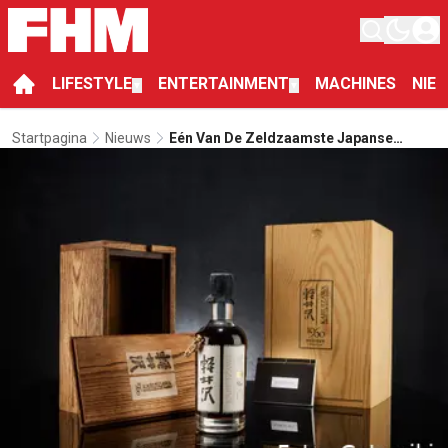
LIFESTYLE
ENTERTAINMENT
MACHINES
NIE
▼
▼
Startpagina
Nieuws
Eén Van De Zeldzaamste Japanse
Whisky’s Ter Wereld Staat Nu Te Koop
Voor Bijna Vier Ton