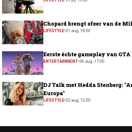
LIFESTYLE
•
31 jul, 15:00
Chopard brengt sfeer van de Mil
LIFESTYLE
•
01 aug, 18:00
Eerste échte gameplay van GTA 6
ENTERTAINMENT
•
06 aug, 17:00
DJ Talk met Hedda Stenberg: "A
Europa"
LIFESTYLE
•
02 aug, 12:00