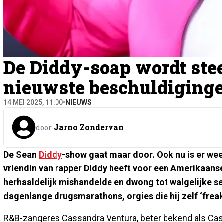
De Diddy-soap wordt stee
nieuwste beschuldiging
14 MEI 2025, 11:00
•
NIEUWS
Jarno Zondervan
door
De Sean
Diddy
-show gaat maar door. Ook nu is er wee
vriendin van rapper Diddy heeft voor een Amerikaanse 
herhaaldelijk mishandelde en dwong tot walgelijke s
dagenlange drugsmarathons, orgies die hij zelf ‘frea
R&B-zangeres Cassandra Ventura, beter bekend als Cassie