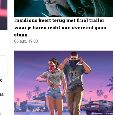
Insidious keert terug met final trailer
waar je haren recht van overeind gaan
staan
06 aug, 19:00
x-
ns
d