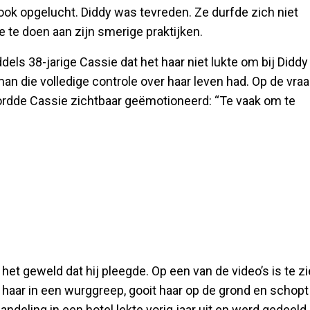
ook opgelucht. Diddy was tevreden. Ze durfde zich niet
 te doen aan zijn smerige praktijken.
els 38-jarige Cassie dat het haar niet lukte om bij Diddy
 die volledige controle over haar leven had. Op de vra
rdde Cassie zichtbaar geëmotioneerd: “Te vaak om te
het geweld dat hij pleegde. Op een van de video’s is te z
t haar in een wurggreep, gooit haar op de grond en schopt
ndeling in een hotel lekte vorig jaar uit en werd gedeeld