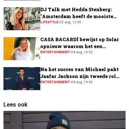
DJ Talk met Hedda Stenberg:
"Amsterdam heeft de mooiste
festivalscene van Europa"
LIFESTYLE
•
02 aug, 12:00
CASA BACARDÍ bewijst op Solar
opnieuw waarom het een
festivalfavoriet is
ENTERTAINMENT
•
04 aug, 16:52
Na het succes van Michael pakt
Jaafar Jackson zijn tweede rol
naast Will Smith
ENTERTAINMENT
•
04 aug, 19:00
Lees ook