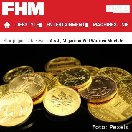
LIFESTYLE
ENTERTAINMENT
MACHINES
NIE
▼
▼
Startpagina
Nieuws
Als Jij Miljardair Wilt Worden Moet Je
Gaan Duiken Voor De Kust Van
Colombia