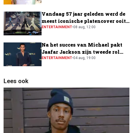
Vandaag 57 jaar geleden werd de
meest iconische platencover ooit
gemaakt
ENTERTAINMENT
•
08 aug, 12:00
Na het succes van Michael pakt
Jaafar Jackson zijn tweede rol
naast Will Smith
ENTERTAINMENT
•
04 aug, 19:00
Lees ook