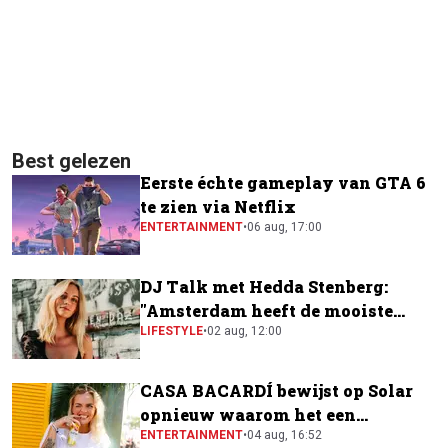
Best gelezen
Eerste échte gameplay van GTA 6
te zien via Netflix
ENTERTAINMENT
•
06 aug, 17:00
DJ Talk met Hedda Stenberg:
"Amsterdam heeft de mooiste
festivalscene van Europa"
LIFESTYLE
•
02 aug, 12:00
CASA BACARDÍ bewijst op Solar
opnieuw waarom het een
festivalfavoriet is
ENTERTAINMENT
•
04 aug, 16:52