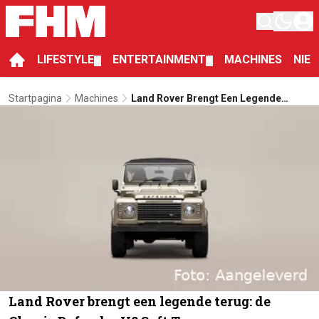
LIFESTYLE
ENTERTAINMENT
MACHINES
NIE
▼
▼
Startpagina
Machines
Land Rover Brengt Een Legende
Terug: De Classic Defender V8 Soft
Top
Land Rover brengt een legende terug: de