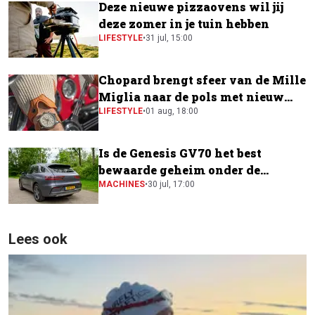
Deze nieuwe pizzaovens wil jij
deze zomer in je tuin hebben
LIFESTYLE
•
31 jul, 15:00
Chopard brengt sfeer van de Mille
Miglia naar de pols met nieuw
horloge
LIFESTYLE
•
01 aug, 18:00
Is de Genesis GV70 het best
bewaarde geheim onder de
elektrische SUV's?
MACHINES
•
30 jul, 17:00
Lees ook