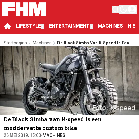
LIFESTYLE
ENTERTAINMENT
MACHINES
NIE
▼
▼
Startpagina
Machines
De Black Simba Van K-Speed Is Een
Moddervette Custom Bike
De Black Simba van K-speed is een
moddervette custom bike
26 MEI 2019, 15:00
•
MACHINES