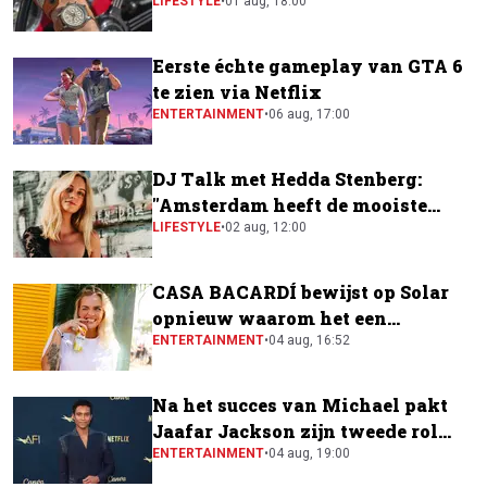
horloge
LIFESTYLE
•
01 aug, 18:00
Eerste échte gameplay van GTA 6
te zien via Netflix
ENTERTAINMENT
•
06 aug, 17:00
DJ Talk met Hedda Stenberg:
"Amsterdam heeft de mooiste
festivalscene van Europa"
LIFESTYLE
•
02 aug, 12:00
CASA BACARDÍ bewijst op Solar
opnieuw waarom het een
festivalfavoriet is
ENTERTAINMENT
•
04 aug, 16:52
Na het succes van Michael pakt
Jaafar Jackson zijn tweede rol
naast Will Smith
ENTERTAINMENT
•
04 aug, 19:00