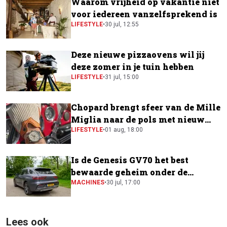
Waarom vrijheid op vakantie niet
voor iedereen vanzelfsprekend is
LIFESTYLE
•
30 jul, 12:55
Deze nieuwe pizzaovens wil jij
deze zomer in je tuin hebben
LIFESTYLE
•
31 jul, 15:00
Chopard brengt sfeer van de Mille
Miglia naar de pols met nieuw
horloge
LIFESTYLE
•
01 aug, 18:00
Is de Genesis GV70 het best
bewaarde geheim onder de
elektrische SUV's?
MACHINES
•
30 jul, 17:00
Lees ook