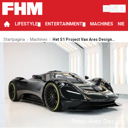
LIFESTYLE
ENTERTAINMENT
MACHINES
NIE
▼
▼
Startpagina
Machines
Het S1 Project Van Ares Design
Resulteert In Deze Fenomenale
Supercar