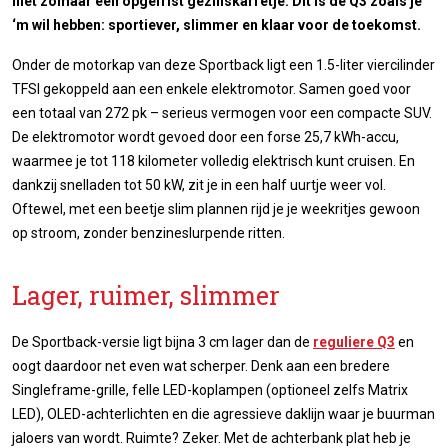
niet zomaar een opgefrist gezinskarretje. Dit is de Q3 zoals je
‘m wil hebben: sportiever, slimmer en klaar voor de toekomst.
Onder de motorkap van deze Sportback ligt een 1.5-liter viercilinder
TFSI gekoppeld aan een enkele elektromotor. Samen goed voor
een totaal van 272 pk – serieus vermogen voor een compacte SUV.
De elektromotor wordt gevoed door een forse 25,7 kWh-accu,
waarmee je tot 118 kilometer volledig elektrisch kunt cruisen. En
dankzij snelladen tot 50 kW, zit je in een half uurtje weer vol.
Oftewel, met een beetje slim plannen rijd je je weekritjes gewoon
op stroom, zonder benzineslurpende ritten.
Lager, ruimer, slimmer
De Sportback-versie ligt bijna 3 cm lager dan de
reguliere Q3
en
oogt daardoor net even wat scherper. Denk aan een bredere
Singleframe-grille, felle LED-koplampen (optioneel zelfs Matrix
LED), OLED-achterlichten en die agressieve daklijn waar je buurman
jaloers van wordt. Ruimte? Zeker. Met de achterbank plat heb je