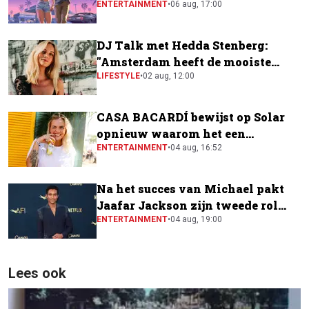
ENTERTAINMENT
•
06 aug, 17:00
DJ Talk met Hedda Stenberg:
"Amsterdam heeft de mooiste
festivalscene van Europa"
LIFESTYLE
•
02 aug, 12:00
CASA BACARDÍ bewijst op Solar
opnieuw waarom het een
festivalfavoriet is
ENTERTAINMENT
•
04 aug, 16:52
Na het succes van Michael pakt
Jaafar Jackson zijn tweede rol
naast Will Smith
ENTERTAINMENT
•
04 aug, 19:00
Lees ook