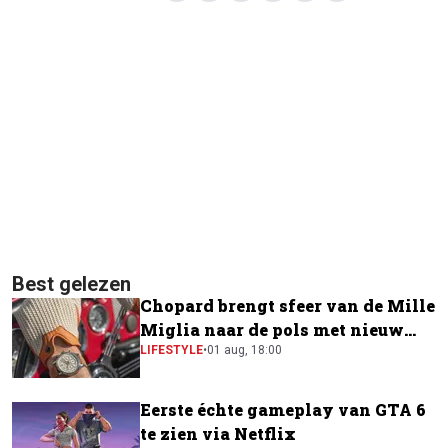
Best gelezen
Chopard brengt sfeer van de Mille
Miglia naar de pols met nieuw
horloge
LIFESTYLE
•
01 aug, 18:00
Eerste échte gameplay van GTA 6
te zien via Netflix