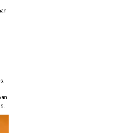
aan
s.
van
s.