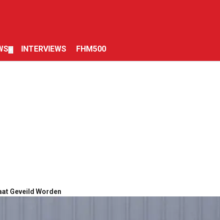
WS
INTERVIEWS
FHM500
▼
aat Geveild Worden