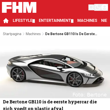
LIFESTYLE
ENTERTAINMENT
MACHINES
NIE
▼
▼
Startpagina
Machines
De Bertone GB110 Is De Eerste
Hypercar Die Zich Voedt Op Plastic
Afval
De Bertone GB110 is de eerste hypercar die
zich voedt op plastic afval