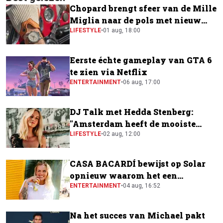
Chopard brengt sfeer van de Mille
Miglia naar de pols met nieuw
horloge
LIFESTYLE
•
01 aug, 18:00
Eerste échte gameplay van GTA 6
te zien via Netflix
ENTERTAINMENT
•
06 aug, 17:00
DJ Talk met Hedda Stenberg:
"Amsterdam heeft de mooiste
festivalscene van Europa"
LIFESTYLE
•
02 aug, 12:00
CASA BACARDÍ bewijst op Solar
opnieuw waarom het een
festivalfavoriet is
ENTERTAINMENT
•
04 aug, 16:52
Na het succes van Michael pakt