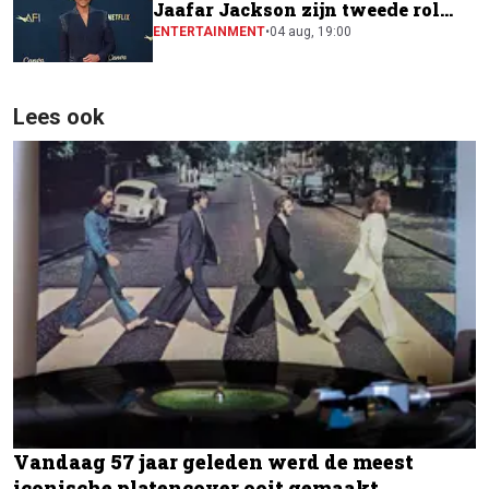
Jaafar Jackson zijn tweede rol
naast Will Smith
ENTERTAINMENT
•
04 aug, 19:00
Lees ook
Vandaag 57 jaar geleden werd de meest
iconische platencover ooit gemaakt