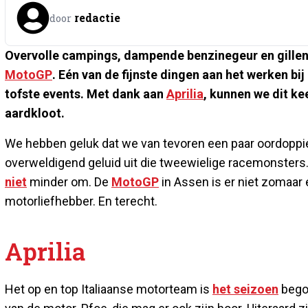
redactie
door
Overvolle campings, dampende benzinegeur en gille
MotoGP
. Eén van de fijnste dingen aan het werken b
tofste events. Met dank aan
Aprilia
, kunnen we dit k
aardkloot.
We hebben geluk dat we van tevoren een paar oordoppi
overweldigend geluid uit die tweewielige racemonsters. H
niet
minder om. De
MotoGP
in Assen is er niet zomaar é
motorliefhebber. En terecht.
Aprilia
Het op en top Italiaanse motorteam is
het seizoen
begon