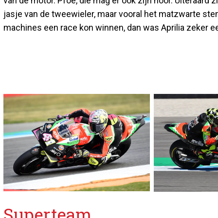
van de motor. Pfoe, die mag er ook zijn hoor. Uiteraard 
jasje van de tweewieler, maar vooral het matzwarte stemt
machines een race kon winnen, dan was Aprilia zeker 
Superteam