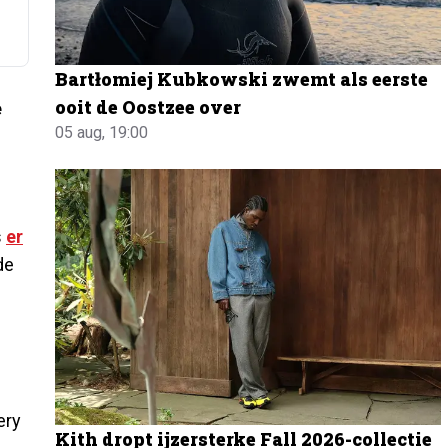
Bartłomiej Kubkowski zwemt als eerste
ooit de Oostzee over
e
05 aug, 19:00
s
er
de
ery
Kith dropt ijzersterke Fall 2026-collectie