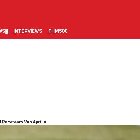
WS
INTERVIEWS
FHM500
▼
t Raceteam Van Aprilia