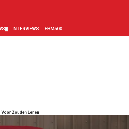
WS
INTERVIEWS
FHM500
▼
ld Voor Zouden Lenen