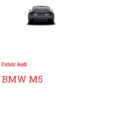
Foto's
:
Audi
BMW M5