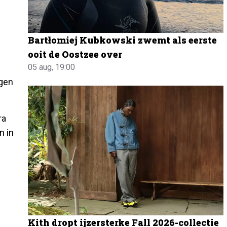
Bartłomiej Kubkowski zwemt als eerste
ooit de Oostzee over
05 aug, 19:00
ngen
ra
n in
Kith dropt ijzersterke Fall 2026-collectie