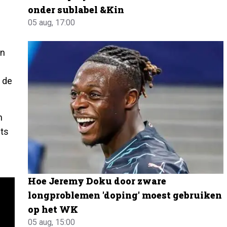
onder sublabel &Kin
05 aug, 17:00
en
t de
n
ets
Hoe Jeremy Doku door zware
longproblemen 'doping' moest gebruiken
op het WK
05 aug, 15:00