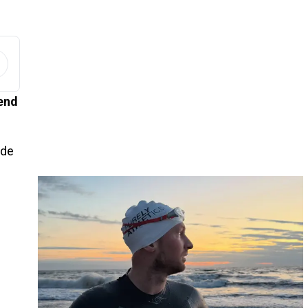
dend
nde