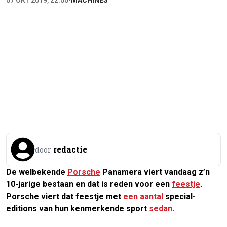
07 OKT 2019, 22:00
•
MACHINES
redactie
door
De welbekende
Porsche
Panamera viert vandaag z’n
10-jarige bestaan en dat is reden voor een
feestje
.
Porsche viert dat feestje met
een aantal
special-
editions van hun kenmerkende sport
sedan
.