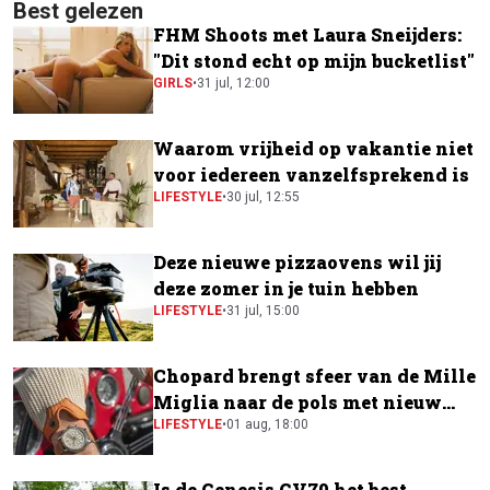
Best gelezen
FHM Shoots met Laura Sneijders:
"Dit stond echt op mijn bucketlist"
GIRLS
•
31 jul, 12:00
Waarom vrijheid op vakantie niet
voor iedereen vanzelfsprekend is
LIFESTYLE
•
30 jul, 12:55
Deze nieuwe pizzaovens wil jij
deze zomer in je tuin hebben
LIFESTYLE
•
31 jul, 15:00
Chopard brengt sfeer van de Mille
Miglia naar de pols met nieuw
horloge
LIFESTYLE
•
01 aug, 18:00
Is de Genesis GV70 het best