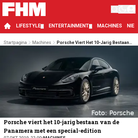
LIFESTYLE
ENTERTAINMENT
MACHINES
NIE
▼
▼
Startpagina
Machines
Porsche Viert Het 10-Jarig Bestaan
Van De Panamera Met Een Special-
Edition
Porsche viert het 10-jarig bestaan van de
Panamera met een special-edition