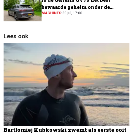
bewaarde geheim onder de
elektrische SUV's?
MACHINES
•
30 jul, 17:00
Lees ook
Bartłomiej Kubkowski zwemt als eerste ooit