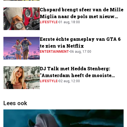
Chopard brengt sfeer van de Mille
Miglia naar de pols met nieuw
horloge
LIFESTYLE
•
01 aug, 18:00
Eerste échte gameplay van GTA 6
te zien via Netflix
ENTERTAINMENT
•
06 aug, 17:00
DJ Talk met Hedda Stenberg:
"Amsterdam heeft de mooiste
festivalscene van Europa"
LIFESTYLE
•
02 aug, 12:00
Lees ook