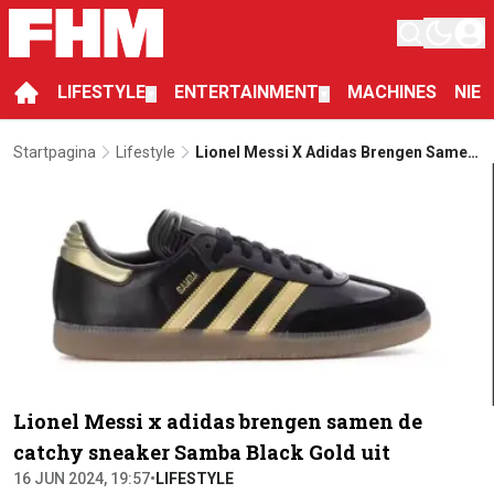
LIFESTYLE
ENTERTAINMENT
MACHINES
NIE
▼
▼
Startpagina
Lifestyle
Lionel Messi X Adidas Brengen Samen
De Catchy Sneaker Samba Black Gold
Uit
Lionel Messi x adidas brengen samen de
catchy sneaker Samba Black Gold uit
16 JUN 2024, 19:57
•
LIFESTYLE