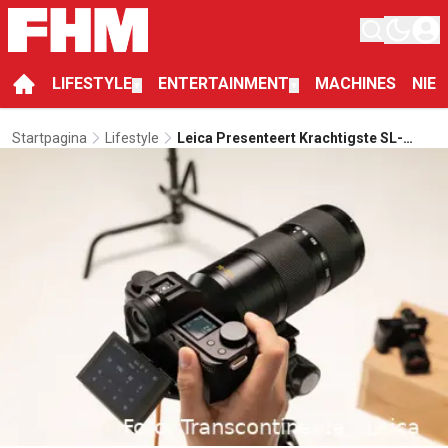
LIFESTYLE
ENTERTAINMENT
MACHINES
NIE
▼
▼
Startpagina
Lifestyle
Leica Presenteert Krachtigste SL-
Camera Ooit Met Twee Nieuwe
Cameralenzen