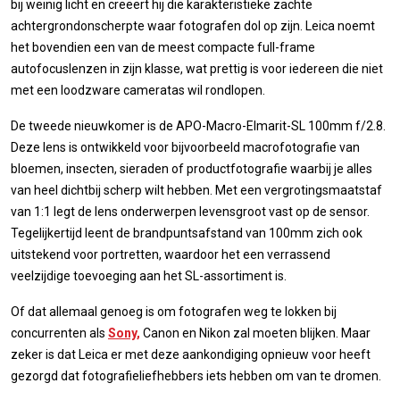
bij weinig licht en creëert hij die karakteristieke zachte
achtergrondonscherpte waar fotografen dol op zijn. Leica noemt
het bovendien een van de meest compacte full-frame
autofocuslenzen in zijn klasse, wat prettig is voor iedereen die niet
met een loodzware cameratas wil rondlopen.
De tweede nieuwkomer is de APO-Macro-Elmarit-SL 100mm f/2.8.
Deze lens is ontwikkeld voor bijvoorbeeld macrofotografie van
bloemen, insecten, sieraden of productfotografie waarbij je alles
van heel dichtbij scherp wilt hebben. Met een vergrotingsmaatstaf
van 1:1 legt de lens onderwerpen levensgroot vast op de sensor.
Tegelijkertijd leent de brandpuntsafstand van 100mm zich ook
uitstekend voor portretten, waardoor het een verrassend
veelzijdige toevoeging aan het SL-assortiment is.
Of dat allemaal genoeg is om fotografen weg te lokken bij
concurrenten als
Sony,
Canon en Nikon zal moeten blijken. Maar
zeker is dat Leica er met deze aankondiging opnieuw voor heeft
gezorgd dat fotografieliefhebbers iets hebben om van te dromen.