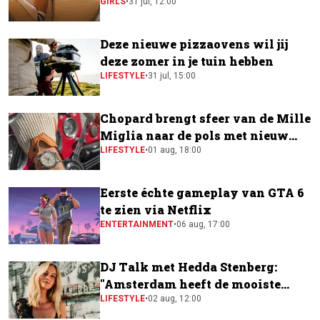
GIRLS
•
31 jul, 12:00
Deze nieuwe pizzaovens wil jij
deze zomer in je tuin hebben
LIFESTYLE
•
31 jul, 15:00
Chopard brengt sfeer van de Mille
Miglia naar de pols met nieuw
horloge
LIFESTYLE
•
01 aug, 18:00
Eerste échte gameplay van GTA 6
te zien via Netflix
ENTERTAINMENT
•
06 aug, 17:00
DJ Talk met Hedda Stenberg:
"Amsterdam heeft de mooiste
festivalscene van Europa"
LIFESTYLE
•
02 aug, 12:00