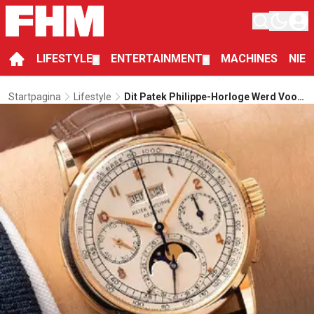
LIFESTYLE
ENTERTAINMENT
MACHINES
NIE
▼
▼
Startpagina
Lifestyle
Dit Patek Philippe-Horloge Werd Voor
Ruim 10 Miljoen Dollar Verkocht En
Schrijft Geschiedenis In Azië