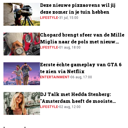
Deze nieuwe pizzaovens wil jij
deze zomer in je tuin hebben
LIFESTYLE
•
31 jul, 15:00
Chopard brengt sfeer van de Mille
Miglia naar de pols met nieuw
horloge
LIFESTYLE
•
01 aug, 18:00
Eerste échte gameplay van GTA 6
te zien via Netflix
ENTERTAINMENT
•
06 aug, 17:00
DJ Talk met Hedda Stenberg:
"Amsterdam heeft de mooiste
festivalscene van Europa"
LIFESTYLE
•
02 aug, 12:00