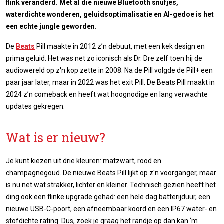
flink veranderd. Met al die nieuwe Bluetooth snufjes,
waterdichte wonderen, geluidsoptimalisatie en AI-gedoe is het
een echte jungle geworden.
De
Beats
Pill maakte in 2012 z’n debuut, met een kek design en
prima geluid. Het was net zo iconisch als Dr. Dre zelf toen hij de
audiowereld op z'n kop zette in 2008. Na de Pill volgde de Pill+ een
paar jaar later, maar in 2022 was het exit Pill. De Beats Pill maakt in
2024 z’n comeback en heeft wat hoognodige en lang verwachte
updates gekregen.
Wat is er nieuw?
Je kunt kiezen uit drie kleuren: matzwart, rood en
champagnegoud. De nieuwe Beats Pill lijkt op z'n voorganger, maar
is nu net wat strakker, lichter en kleiner. Technisch gezien heeft het
ding ook een flinke upgrade gehad: een hele dag batterijduur, een
nieuwe USB-C-poort, een afneembaar koord en een IP67 water- en
stofdichte rating. Dus, zoek je graag het randje op dan kan ‘m