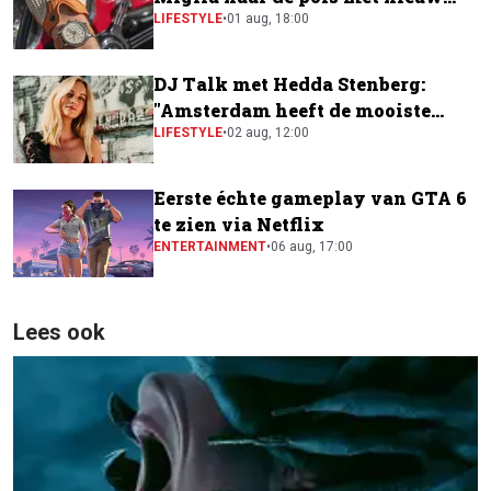
horloge
LIFESTYLE
•
01 aug, 18:00
DJ Talk met Hedda Stenberg:
"Amsterdam heeft de mooiste
festivalscene van Europa"
LIFESTYLE
•
02 aug, 12:00
Eerste échte gameplay van GTA 6
te zien via Netflix
ENTERTAINMENT
•
06 aug, 17:00
Lees ook