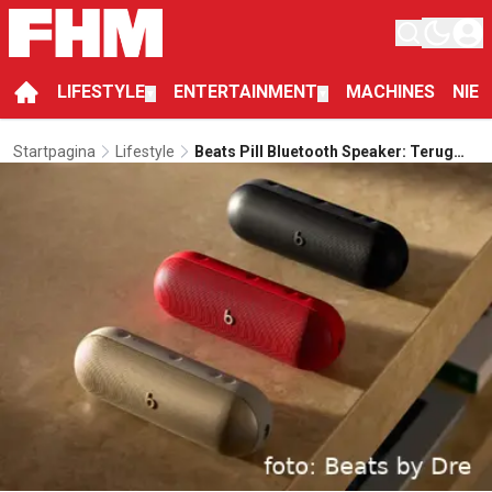
LIFESTYLE
ENTERTAINMENT
MACHINES
NIE
▼
▼
Startpagina
Lifestyle
Beats Pill Bluetooth Speaker: Terug
Van Weggeweest Met Nieuwe Snufjes