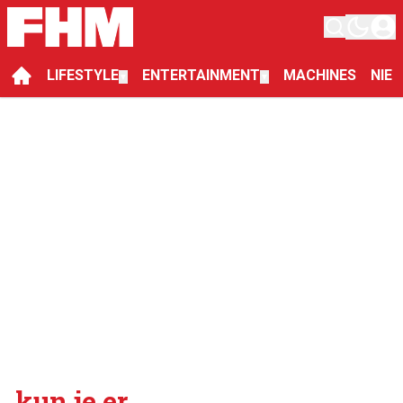
LIFESTYLE
ENTERTAINMENT
MACHINES
NIE
▼
▼
kun je er