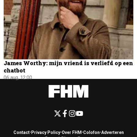
James Worthy: mijn vriend is verliefd op een
chatbot
06 aug, 12:00
Contact
•
Privacy Policy
•
Over FHM
•
Colofon
•
Adverteren