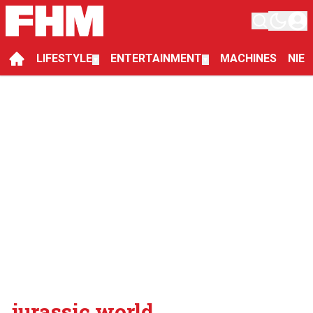
LIFESTYLE
ENTERTAINMENT
MACHINES
NIE
▼
▼
jurassic world