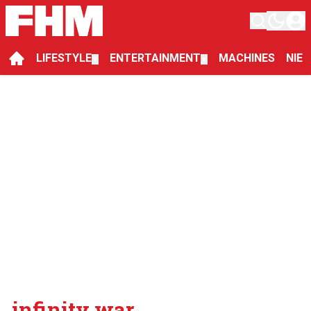
LIFESTYLE
ENTERTAINMENT
MACHINES
NIE
▼
▼
infinity war