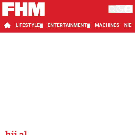
LIFESTYLE
ENTERTAINMENT
MACHINES
NIE
▼
▼
hij al