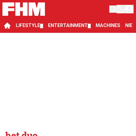
LIFESTYLE
ENTERTAINMENT
MACHINES
NIE
▼
▼
het duo