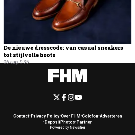
De nieuwe dresscode: van casual sneakers
tot stijlvolle boots
06 aug, 9:35
Contact
•
Privacy Policy
•
Over FHM
•
Colofon
•
Adverteren
•
DepositPhotos
•
Partner
Powered by Newsifier