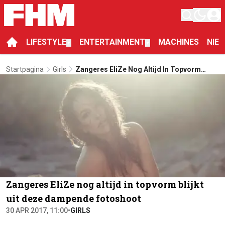
LIFESTYLE
ENTERTAINMENT
MACHINES
NIE
▼
▼
Startpagina
Girls
Zangeres EliZe Nog Altijd In Topvorm
Blijkt Uit Deze Dampende Fotoshoot
Zangeres EliZe nog altijd in topvorm blijkt
uit deze dampende fotoshoot
30 APR 2017, 11:00
•
GIRLS