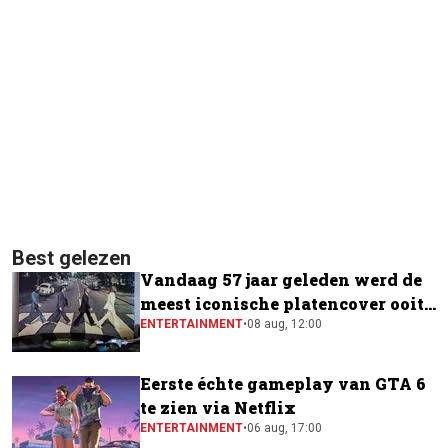
Best gelezen
Vandaag 57 jaar geleden werd de
meest iconische platencover ooit
gemaakt
ENTERTAINMENT
•
08 aug, 12:00
Eerste échte gameplay van GTA 6
te zien via Netflix
ENTERTAINMENT
•
06 aug, 17:00