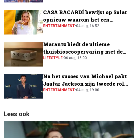
CASA BACARDÍ bewijst op Solar
opnieuw waarom het een
festivalfavoriet is
ENTERTAINMENT
•
04 aug, 16:52
Marantz biedt de ultieme
thuisbioscoopervaring met de
CINEMA Series 2
LIFESTYLE
•
06 aug, 16:00
Na het succes van Michael pakt
Jaafar Jackson zijn tweede rol
naast Will Smith
ENTERTAINMENT
•
04 aug, 19:00
Lees ook