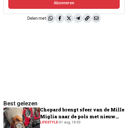
Abonneren
Delen met
Best gelezen
Chopard brengt sfeer van de Mille
Miglia naar de pols met nieuw
horloge
LIFESTYLE
•
01 aug, 18:00