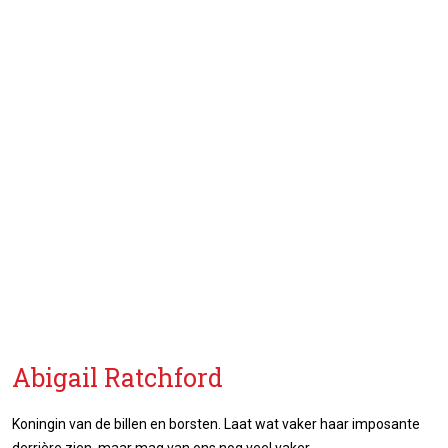
Abigail Ratchford
Koningin van de billen en borsten. Laat wat vaker haar imposante
derrière zien, maar mag van ons nog veel vaker.