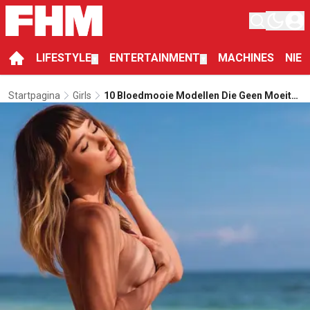
LIFESTYLE
ENTERTAINMENT
MACHINES
NIE
▼
▼
Startpagina
Girls
10 Bloedmooie Modellen Die Geen Moeite
Hebben Om Naakt Te Gaan Op Instagram