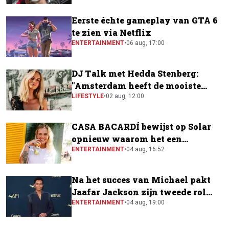
Eerste échte gameplay van GTA 6
te zien via Netflix
ENTERTAINMENT
•
06 aug, 17:00
DJ Talk met Hedda Stenberg:
"Amsterdam heeft de mooiste
festivalscene van Europa"
LIFESTYLE
•
02 aug, 12:00
CASA BACARDÍ bewijst op Solar
opnieuw waarom het een
festivalfavoriet is
ENTERTAINMENT
•
04 aug, 16:52
Na het succes van Michael pakt
Jaafar Jackson zijn tweede rol
naast Will Smith
ENTERTAINMENT
•
04 aug, 19:00