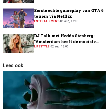
Eerste échte gameplay van GTA 6
te zien via Netflix
ENTERTAINMENT
•
06 aug, 17:00
DJ Talk met Hedda Stenberg:
"Amsterdam heeft de mooiste
festivalscene van Europa"
LIFESTYLE
•
02 aug, 12:00
Lees ook