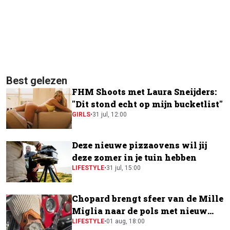
Best gelezen
FHM Shoots met Laura Sneijders:
"Dit stond echt op mijn bucketlist"
GIRLS
•
31 jul, 12:00
Deze nieuwe pizzaovens wil jij
deze zomer in je tuin hebben
LIFESTYLE
•
31 jul, 15:00
Chopard brengt sfeer van de Mille
Miglia naar de pols met nieuw
horloge
LIFESTYLE
•
01 aug, 18:00