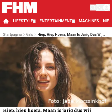
LIFESTYLE
ENTERTAINMENT
MACHINES
NIE
▼
▼
Startpagina
Girls
Hiep, Hiep Hoera, Maan Is Jarig Dus Wij
Trakteren
Hiep, hiep hoera, Maan is jarig dus wij