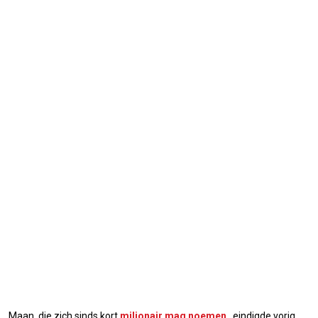
Maan, die zich sinds kort
miljonair mag noemen
, eindigde vorig